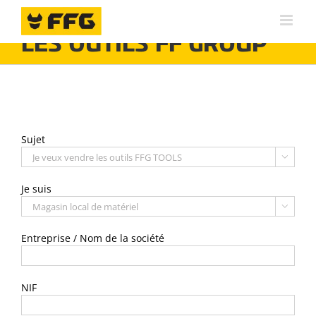
Skip
JE SOUHAITE VENDRE
to
content
LES OUTILS FF GROUP
Sujet

Je suis

Entreprise / Nom de la société
NIF