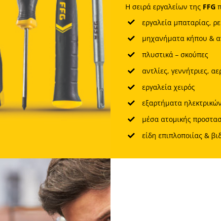
Η σειρά εργαλείων της
FFG
π
εργαλεία μπαταρίας, ρε
μηχανήματα κήπου & α
πλυστικά – σκούπες
αντλίες, γεννήτριες, α
εργαλεία χειρός
εξαρτήματα ηλεκτρικών
μέσα ατομικής προστασ
είδη επιπλοποιίας & βι