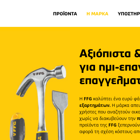
ΠΡΟΪΟΝΤΑ
Η ΜΑΡΚΑ
ΥΠΟΣΤΗΡ
Αξιόπιστα 
για ημι-επ
επαγγελματ
H
FFG
καλύπτει ένα ευρύ φ
εξαρτημάτων.
Η μάρκα απε
χρήστες που αναζητούν οικο
χωρίς να διακυβεύουν την
π
προϊόντα της
FFG
ξεπερνούν 
αφορά τη σχέση κόστους-απ