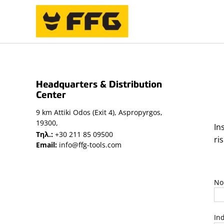
Skip
to
RICHIESTE GENERALI
content
Headquarters & Distribution
Center
9 km Attiki Odos (Exit 4), Aspropyrgos,
19300,
In
Τηλ.:
+30 211 85 09500
ri
Email:
info@ffg-tools.com
No
Ind